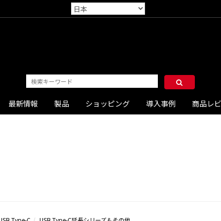
最新情報
製品
ショッピング
導入事例
商品レ
USB Type-C
USB Type-C延長シリーズ＆その他