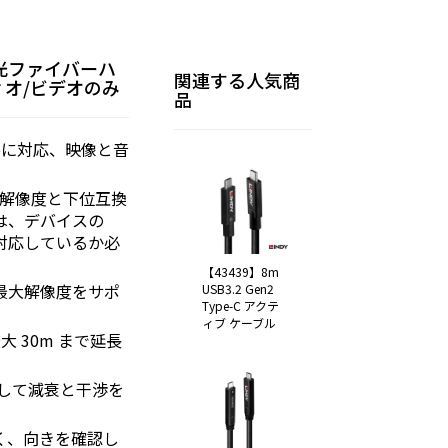
-C 光ファイバーハ
関連する人気商
オ/ビデオのみ
品
e Modeに対応、映像と音
の最大解像度と下位互換
では、デバイスの
が対応しているか必
【43439】8m
 の最大解像度をサポ
USB3.2 Gen2
Type-C アクテ
ィブ ケーブル
最大 30m まで延長
して減衰と干渉を
なく、向きを確認し