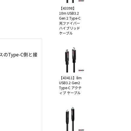
【43398】
10m USB3.2
Gen 2 Type-C
光ファイバー
ハイブリッド
ケーブル
スのType-C側と接
【43411】8m
USB3.2 Gen2
Type-C アクテ
ィブ ケーブル