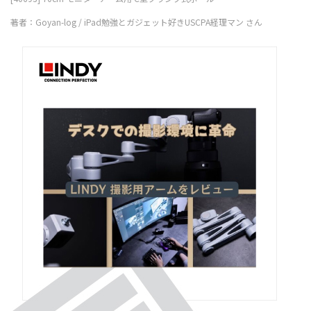
著者：Goyan-log / iPad勉強とガジェット好きUSCPA経理マン さん