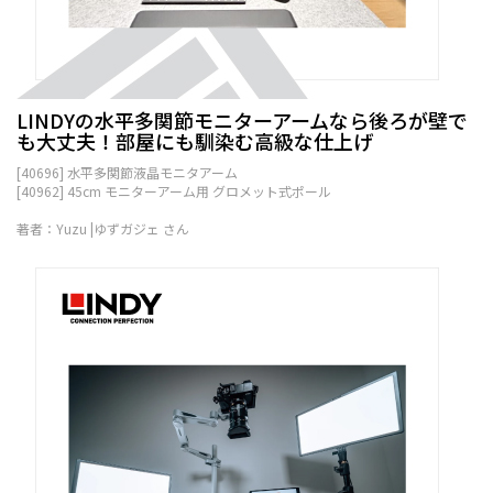
LINDYの水平多関節モニターアームなら後ろが壁で
も大丈夫！部屋にも馴染む高級な仕上げ
[40696] 水平多関節液晶モニタアーム
[40962] 45cm モニターアーム用 グロメット式ポール
著者：Yuzu |ゆずガジェ さん