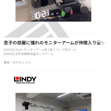
息子の部屋に憧れのモニターアームが仲間入り💻✨
[40692] 45cm モニターアーム用 C型クランプ式ポール
[40696] 水平多関節液晶モニタアーム
著者：あかもん さん