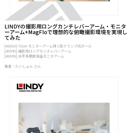
LINDYの撮影用ロングカンチレバーアーム・モニタ
ーアーム+MagFloで理想的な俯瞰撮影環境を実現し
てみた
[40693] 70cm モニターアーム用 C型クランプ式ポール
[40945] 撮影用ロングカンチレバーアーム
[40696] 水平多関節液晶モニタアーム
著者：たいしょん さん