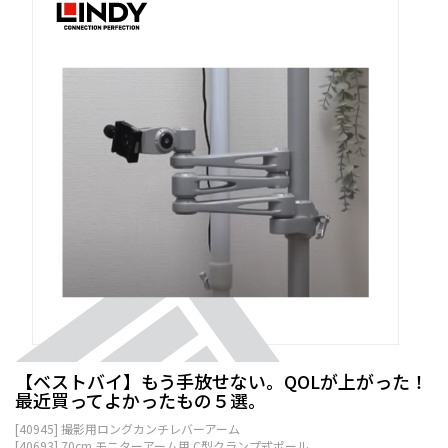
【ベストバイ】もう手放せない。QOLが上がった！
最近買ってよかったもの５選。
[40945] 撮影用ロングカンチレバーアーム
[40693] 70cm モニターアーム用 C型クランプ式ポール