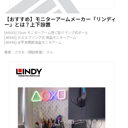
【おすすめ】モニターアームメーカー「リンディ
ー」とは？上下設置
[40693] 70cm モニターアーム用 C型クランプ式ポール
[40942] ガススプリング式 液晶モニターアーム
[40696] 水平多関節液晶モニタアーム
著者：さちお（岡田幸雄） さん