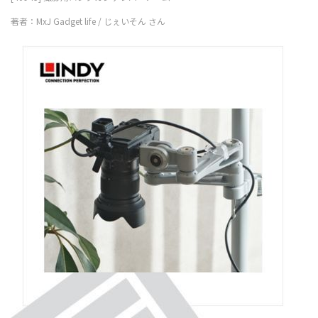
著者：MxJ Gadget life / じぇいそん さん