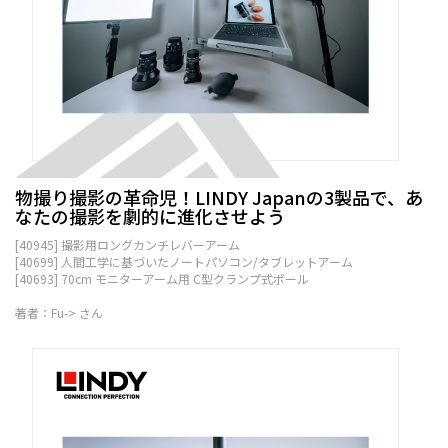
物撮り撮影の革命児！LINDY Japanの3製品で、あ
なたの撮影を劇的に進化させよう
[40945] 撮影用ロングカンチレバーアーム
[40699] 人間工学に基づいたノートパソコン/タブレットアーム
[40693] 70cm モニターアーム用 C型クランプ式ポール
著者：Fu-> さん