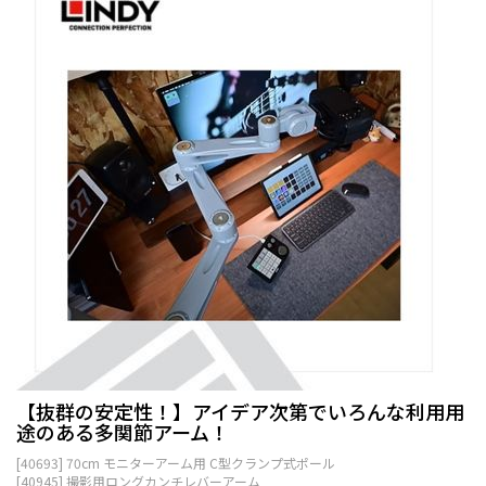
【抜群の安定性！】アイデア次第でいろんな利用用
途のある多関節アーム！
[40693] 70cm モニターアーム用 C型クランプ式ポール
[40945] 撮影用ロングカンチレバーアーム