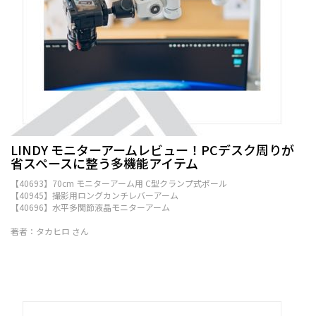
LINDY モニターアームレビュー！PCデスク周りが
省スペースに整う多機能アイテム
【40693】70cm モニターアーム用 C型クランプ式ポール
【40945】撮影用ロングカンチレバーアーム
【40696】水平多関節液晶モニターアーム
著者：タカヒロ さん