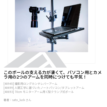
このポールの支える力が凄くて、パソコン用とカメ
ラ用の2つのアームを同時につけても平気！
[40945] 撮影用ロングカンチレバーアーム
[40699] 人間工学に基づいたノートパソコン/タブレットアーム
[40693] 70cm モニターアーム用 C型クランプ式ポール
著者：sato_luck さん