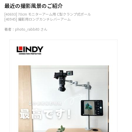
最近の撮影風景のご紹介
[40693] 70cm モニターアーム用 C型クランプ式ポール
[40945] 撮影用ロングカンチレバーアーム
著者：photo_rabbit0 さん