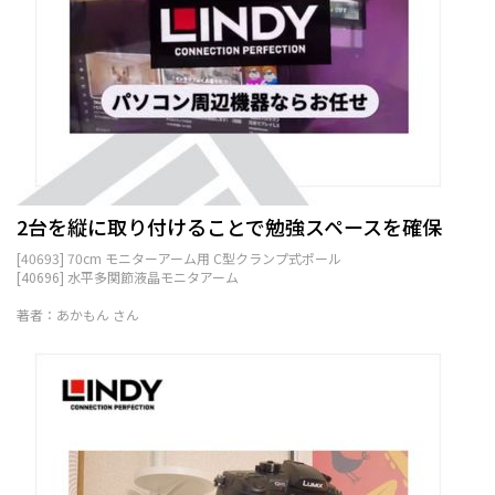
2台を縦に取り付けることで勉強スペースを確保
[40693] 70cm モニターアーム用 C型クランプ式ポール
[40696] 水平多関節液晶モニタアーム
著者：あかもん さん