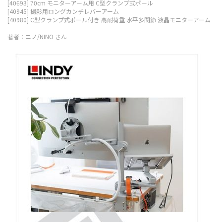
[40693] 70cm モニターアーム用 C型クランプ式ポール
[40945] 撮影用ロングカンチレバーアーム
[40980] C型クランプ式ポール付き 高耐荷重 水平多関節 液晶モニターアーム
著者：ニノ/NINO さん