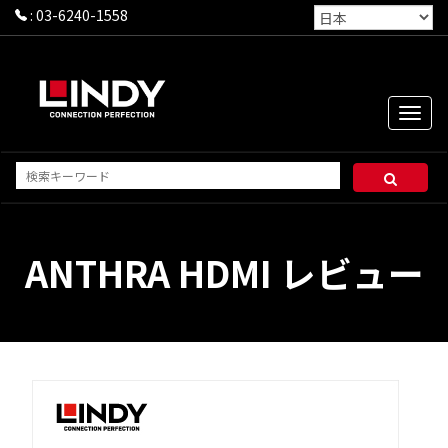
:
03-6240-1558
Toggle
naviga
ANTHRA HDMI レビュー