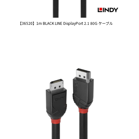
【36520】1m BLACK LINE DisplayPort 2.1 80G ケーブル