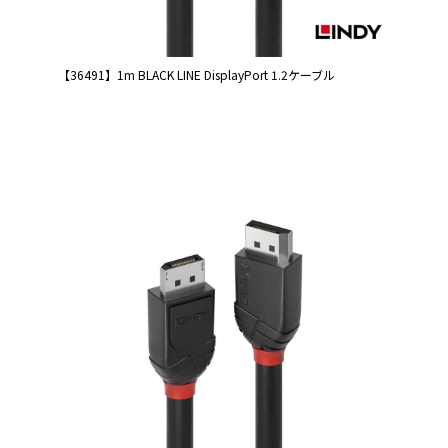
【36491】1m BLACK LINE DisplayPort 1.2ケーブル