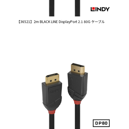
【36521】2m BLACK LINE DisplayPort 2.1 80G ケーブル