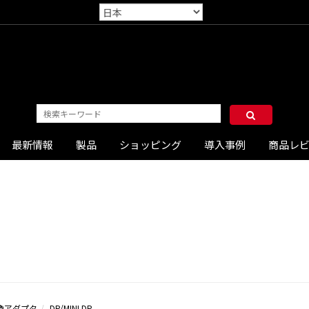
最新情報
製品
ショッピング
導入事例
商品レ
換アダプタ
DP/MINI DP