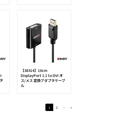
【38314】10cm
o
DisplayPort 1.1 to DVI オ
タ
ス/メス 変換アダプタケーブ
ル
1
2
›
»