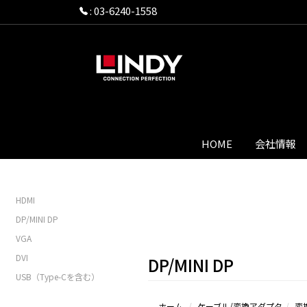
:
03-6240-1558
HOME
会社情報
HDMI
DP/MINI DP
VGA
DVI
DP/MINI DP
USB（Type-Cを含む）
ホーム
ケーブル/変換アダプタ
変