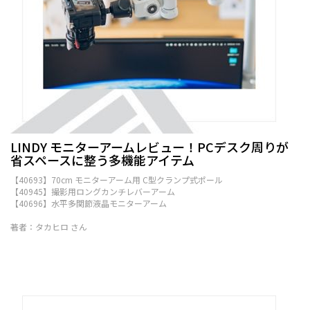
LINDY モニターアームレビュー！PCデスク周りが
省スペースに整う多機能アイテム
【40693】70cm モニターアーム用 C型クランプ式ポール
【40945】撮影用ロングカンチレバーアーム
【40696】水平多関節液晶モニターアーム
著者：タカヒロ さん