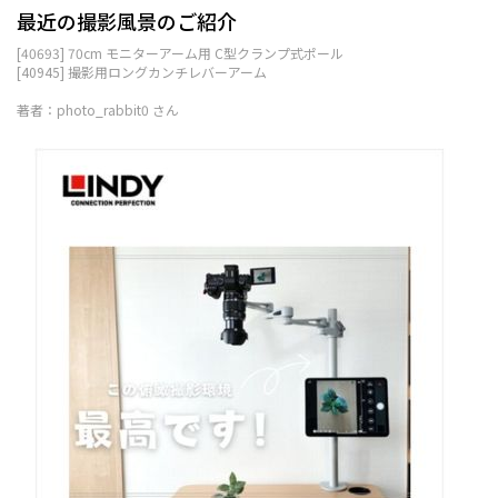
最近の撮影風景のご紹介
[40693] 70cm モニターアーム用 C型クランプ式ポール
[40945] 撮影用ロングカンチレバーアーム
著者：photo_rabbit0 さん