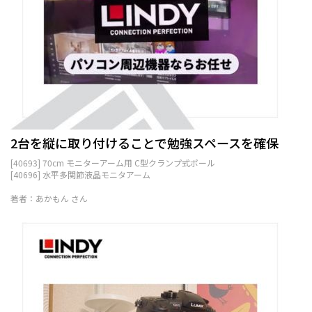
2台を縦に取り付けることで勉強スペースを確保
[40693] 70cm モニターアーム用 C型クランプ式ポール
[40696] 水平多関節液晶モニタアーム
著者：あかもん さん