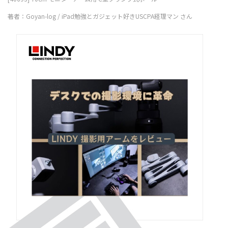
著者：Goyan-log / iPad勉強とガジェット好きUSCPA経理マン さん