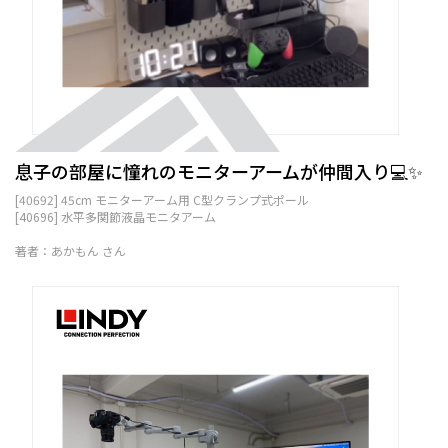
息子の部屋に憧れのモニターアームが仲間入り💻✨
[40692] 45cm モニターアーム用 C型クランプ式ポール
[40696] 水平多関節液晶モニタアーム
著者：あかもん さん