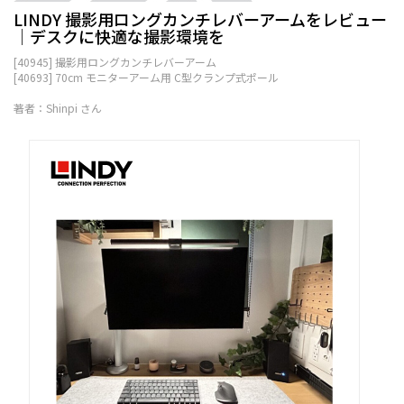
LINDY 撮影用ロングカンチレバーアームをレビュー
│デスクに快適な撮影環境を
[40945] 撮影用ロングカンチレバーアーム
[40693] 70cm モニターアーム用 C型クランプ式ポール
著者：Shinpi さん