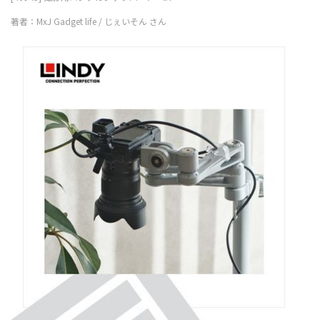
著者：MxJ Gadget life / じぇいそん さん