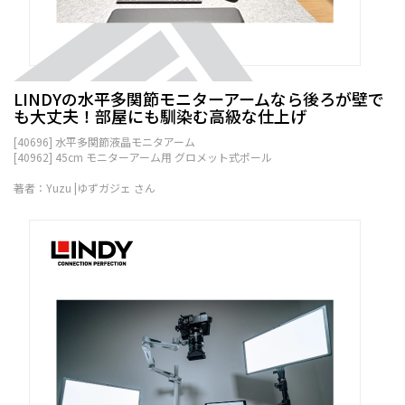
LINDYの水平多関節モニターアームなら後ろが壁で
も大丈夫！部屋にも馴染む高級な仕上げ
[40696] 水平多関節液晶モニタアーム
[40962] 45cm モニターアーム用 グロメット式ポール
著者：Yuzu |ゆずガジェ さん