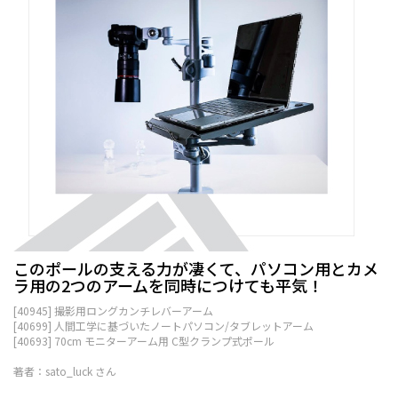
このポールの支える力が凄くて、パソコン用とカメ
ラ用の2つのアームを同時につけても平気！
[40945] 撮影用ロングカンチレバーアーム
[40699] 人間工学に基づいたノートパソコン/タブレットアーム
[40693] 70cm モニターアーム用 C型クランプ式ポール
著者：sato_luck さん