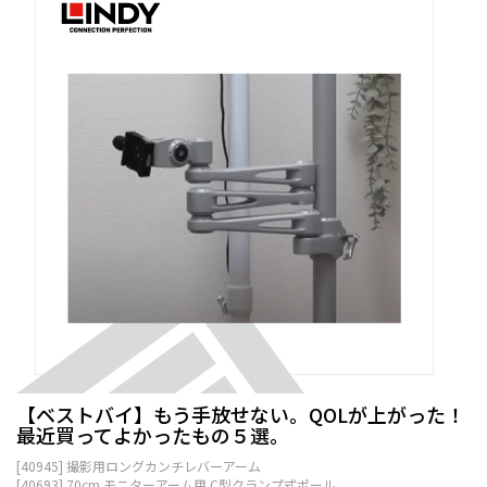
【ベストバイ】もう手放せない。QOLが上がった！
最近買ってよかったもの５選。
[40945] 撮影用ロングカンチレバーアーム
[40693] 70cm モニターアーム用 C型クランプ式ポール