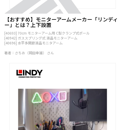
【おすすめ】モニターアームメーカー「リンディ
ー」とは？上下設置
[40693] 70cm モニターアーム用 C型クランプ式ポール
[40942] ガススプリング式 液晶モニターアーム
[40696] 水平多関節液晶モニタアーム
著者：さちお（岡田幸雄） さん