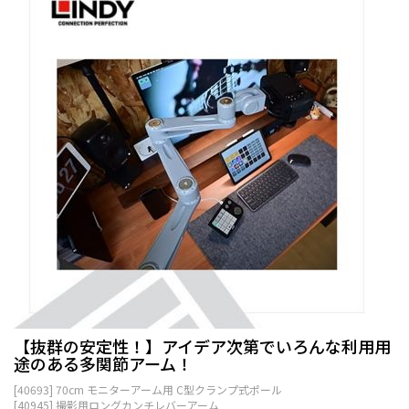
【抜群の安定性！】アイデア次第でいろんな利用用
途のある多関節アーム！
[40693] 70cm モニターアーム用 C型クランプ式ポール
[40945] 撮影用ロングカンチレバーアーム