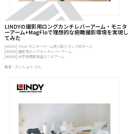
LINDYの撮影用ロングカンチレバーアーム・モニタ
ーアーム+MagFloで理想的な俯瞰撮影環境を実現し
てみた
[40693] 70cm モニターアーム用 C型クランプ式ポール
[40945] 撮影用ロングカンチレバーアーム
[40696] 水平多関節液晶モニタアーム
著者：たいしょん さん