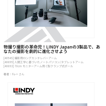
物撮り撮影の革命児！LINDY Japanの3製品で、あ
なたの撮影を劇的に進化させよう
[40945] 撮影用ロングカンチレバーアーム
[40699] 人間工学に基づいたノートパソコン/タブレットアーム
[40693] 70cm モニターアーム用 C型クランプ式ポール
著者：Fu-> さん