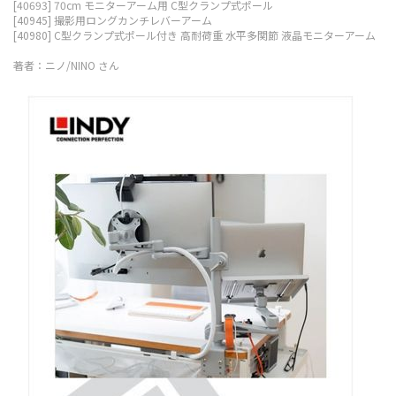
[40693] 70cm モニターアーム用 C型クランプ式ポール
[40945] 撮影用ロングカンチレバーアーム
[40980] C型クランプ式ポール付き 高耐荷重 水平多関節 液晶モニターアーム
著者：ニノ/NINO さん