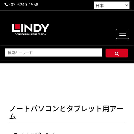
:
03-6240-1558
Toggle
naviga
ノートパソコンとタブレット用アー
ム
ホーム
モニターアーム