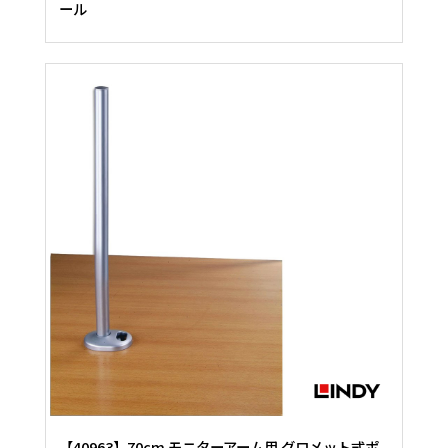
ール
【40963】70cm モニターアーム用 グロメット式ポ