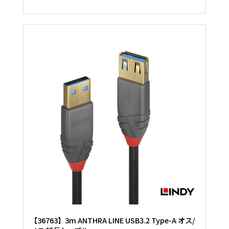
【36763】3m ANTHRA LINE USB3.2 Type-A オス/