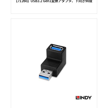
【71260】USB3.2 Gen1変換アダプタ、下向き90度