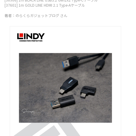
[37601] 1m GOLD LINE HDMI 2.1 Type-Aケーブル
著者：のらくらガジェットブログ さん