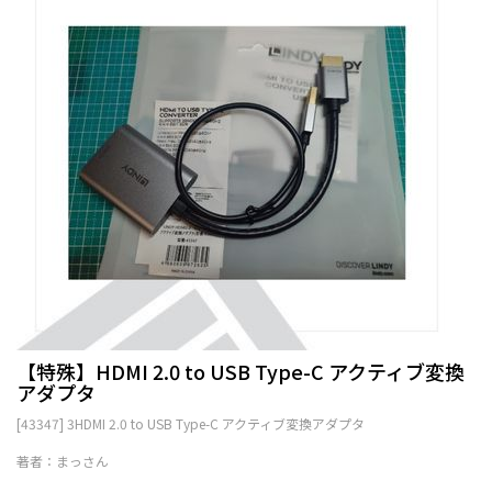
【特殊】HDMI 2.0 to USB Type-C アクティブ変換
アダプタ
[43347] 3HDMI 2.0 to USB Type-C アクティブ変換アダプタ
著者：まっさん