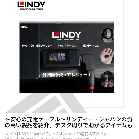
～安心の充電ケーブル～リンディー・ジャパンの質
の高い製品を紹介。デスク周りで助かるアイテムも
[41894] USB3.2 Gen2x2 Type-C オス/メス 90度変換アダプタ
[36906] 1m BLACK LINE USB3.2 Gen2x2 Type-Cケーブル