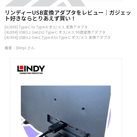
リンディーUSB変換アダプタをレビュー│ガジェッ
ト好きならとりあえず買い！
[41899] Type-C to Type-A オス/メス 変換アタブタ
[41894] USB3.2 Gen2x2 Type-C オス/メス 90度変換アダプタ
[41904] USB3.2 Gen2 Type-A to Type-C オス/メス 変換アダプタ
著者：Shinpi さん