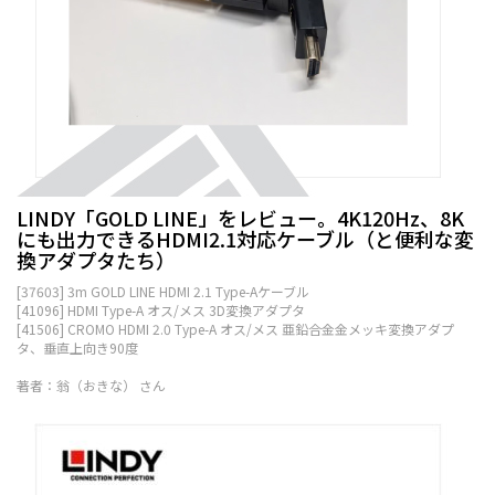
LINDY「GOLD LINE」をレビュー。4K120Hz、8K
にも出力できるHDMI2.1対応ケーブル（と便利な変
換アダプタたち）
[37603] 3m GOLD LINE HDMI 2.1 Type-Aケーブル
[41096] HDMI Type-A オス/メス 3D変換アダプタ
[41506] CROMO HDMI 2.0 Type-A オス/メス 亜鉛合金金メッキ変換アダプ
タ、垂直上向き90度
著者：翁（おきな） さん