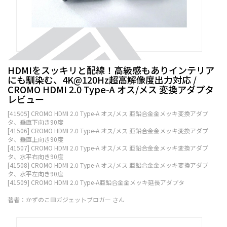
HDMIをスッキリと配線！高級感もありインテリア
にも馴染む、4K@120Hz超高解像度出力対応 /
CROMO HDMI 2.0 Type-A オス/メス 変換アダプタ
レビュー
[41505] CROMO HDMI 2.0 Type-A オス/メス 亜鉛合金金メッキ変換アダプ
タ、垂直下向き90度
[41506] CROMO HDMI 2.0 Type-A オス/メス 亜鉛合金金メッキ変換アダプ
タ、垂直上向き90度
[41507] CROMO HDMI 2.0 Type-A オス/メス 亜鉛合金金メッキ変換アダプ
タ、水平右向き90度
[41508] CROMO HDMI 2.0 Type-A オス/メス 亜鉛合金金メッキ変換アダプ
タ、水平左向き90度
[41509] CROMO HDMI 2.0 Type-A亜鉛合金金メッキ延長アダプタ
著者：かずのこ🟨ガジェットブロガー さん