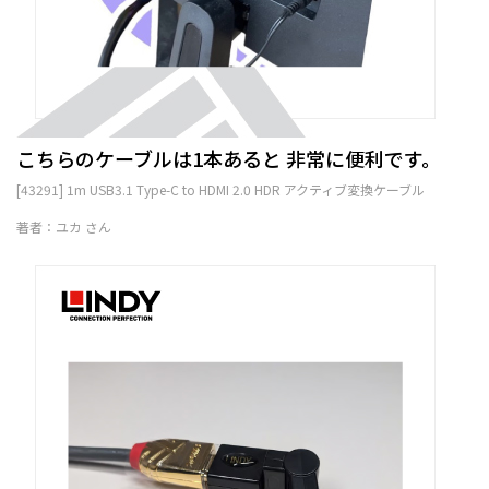
こちらのケーブルは1本あると 非常に便利です。
[43291] 1m USB3.1 Type-C to HDMI 2.0 HDR アクティブ変換ケーブル
著者：ユカ さん