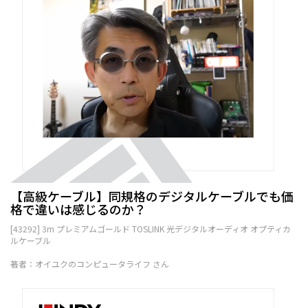
【高級ケーブル】同規格のデジタルケーブルでも価
格で違いは感じるのか？
[43292] 3m プレミアムゴールド TOSLINK 光デジタルオーディオ オプティカ
ルケーブル
著者：オイユクのコンピュータライフ さん