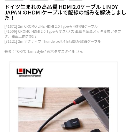
ドイツ生まれの高品質 HDMI2.0ケーブル LINDY
JAPAN のHDMIケーブルで配線の悩みを解決しまし
た！
[41672] 2m CROMO LINE HDMI 2.0 Type-A 4K極細ケーブル
[41506] CROMO HDMI 2.0 Type-A オス/メス 亜鉛合金金メッキ変換アダプ
タ、垂直上向き90度
[31121] 2m アクティブ Thunderbolt 4 Intel認証取得ケーブル
著者：TOKYO Tamastyle / 東京タマスタイル さん