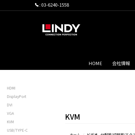
:
03-6240-1558
HOME
会社情報
HDMI
DisplayPort
DVI
VGA
KVM
KVM
USB/TYPE-C
ホーム
ビデオ - 分配器/切替器/エ