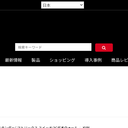
最新情報
製品
ショッピング
導入事例
商品レ
クステンダー/ マトリックス スイッチ/ビデオウォール
KVM