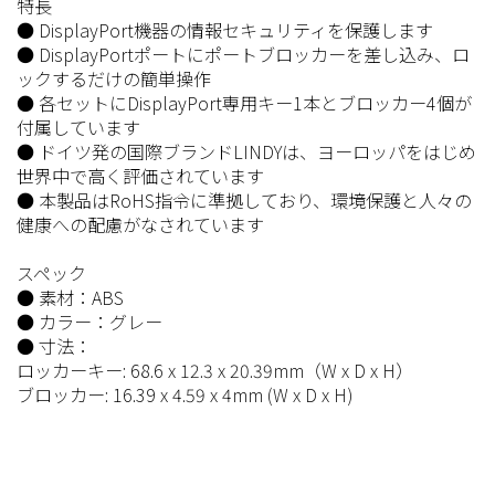
特長
● DisplayPort機器の情報セキュリティを保護します
● DisplayPortポートにポートブロッカーを差し込み、ロ
ックするだけの簡単操作
● 各セットにDisplayPort専用キー1本とブロッカー4個が
付属しています
● ドイツ発の国際ブランドLINDYは、ヨーロッパをはじめ
世界中で高く評価されています
● 本製品はRoHS指令に準拠しており、環境保護と人々の
健康への配慮がなされています
スペック
● 素材：ABS
● カラー：グレー
● 寸法：
ロッカーキー: 68.6 x 12.3 x 20.39mm（W x D x H）
ブロッカー: 16.39 x 4.59 x 4mm (W x D x H)