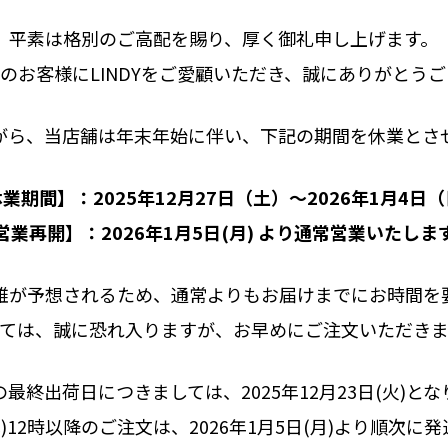
平素は格別のご高配を賜り、厚く御礼申し上げます。
のお客様にLINDYをご愛顧いただき、誠にありがとう
がら、当店舗は年末年始に伴い、下記の期間を休業とさ
休業期間】：
2025
年
12
月
27
日（土）～
2026
年
1
月
4
日（
営業再開】：2026年1月5日(月) より通常営業いたしま
雑が予想されるため、通常よりもお届けまでにお時間を
ては、誠に恐れ入りますが、お早めにご注文いただき
最終出荷日につきましては、2025年12月23日(火)と
(木)12時以降のご注文は、2026年1月5日(月)より順次に