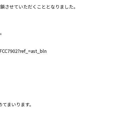
ちまして閉鎖させていただくこととなりました。
。
FCC7902?ref_=ast_bln
めてまいります。
。