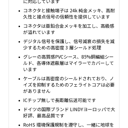
に対応しています
コネクタと接触端子は 24k 純金メッキ、高耐
久性と接点信号の信頼性を提供しています
コネクタは亜鉛合金メッキを加工し、高級感
が溢れています
デジタル信号を保護し、信号減衰の損失を減
少するための高密度 3 層シールド処理
グレーの高質感PVCシース、85%銅編組シー
ルド、各導体遮蔽層はマイラーでカバーして
います
ケーブルは高密度のシールドされており、ノ
イズを抑制するためのフェライトコアは必要
がありません
ICチップ無しで長距離伝送可能です
ドイツの国際ブランド LINDYヨーロッパで大
好評、最高品質です
RoHS 環境保護規制を遵守し、一緒に地球を