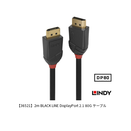
【36521】2m BLACK LINE DisplayPort 2.1 80G ケーブル