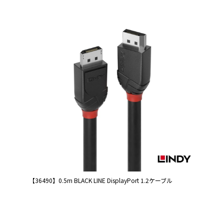
【36490】0.5m BLACK LINE DisplayPort 1.2ケーブル