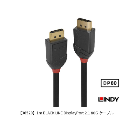
【36520】1m BLACK LINE DisplayPort 2.1 80G ケーブル