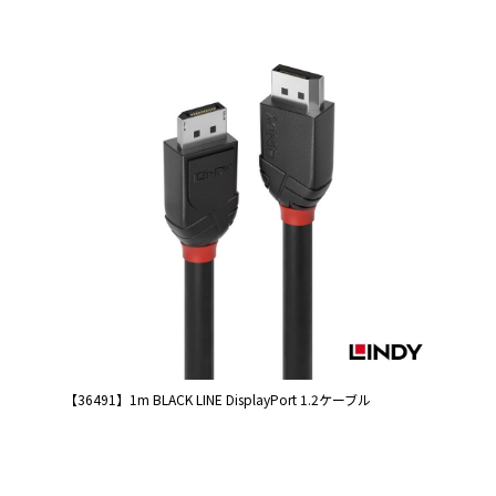
【36491】1m BLACK LINE DisplayPort 1.2ケーブル