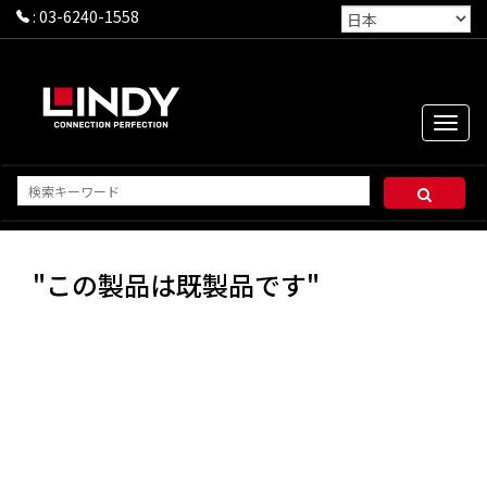
:
03-6240-1558
Toggle
naviga
"この製品は既製品です"