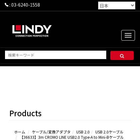
:
03-6240-1558
Toggle
naviga
USB
2.0ケ
ーブ
ル
Products
USB
2.0延
長シリ
ーズ＆
ホーム
ケーブル/変換アダプタ
USB 2.0
USB 2.0ケーブル
【36633】3m CROMO LINE USB2.0 Type-A to Mini-Bケーブル
その