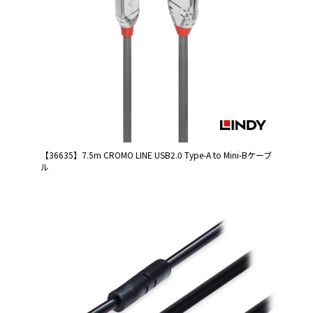
【36635】7.5m CROMO LINE USB2.0 Type-A to Mini-Bケーブ
ル