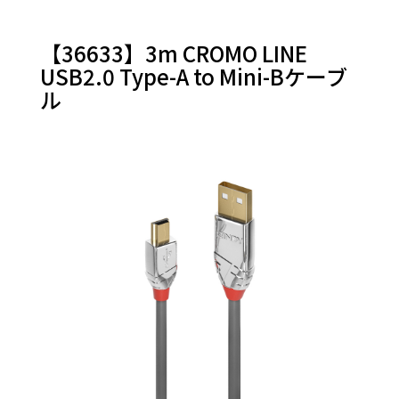
他
【36633】3m CROMO LINE
USB2.0 Type-A to Mini-Bケーブ
ル