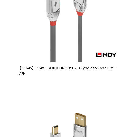
【36645】7.5m CROMO LINE USB2.0 Type-A to Type-Bケー
ブル