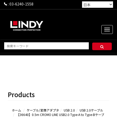
:
03-6240-1558
Toggle
naviga
USB
2.0ケ
ーブ
ル
Products
USB
2.0延
長シリ
ーズ＆
ホーム
ケーブル/変換アダプタ
USB 2.0
USB 2.0ケーブル
【36640】0.5m CROMO LINE USB2.0 Type-A to Type-Bケーブ
その