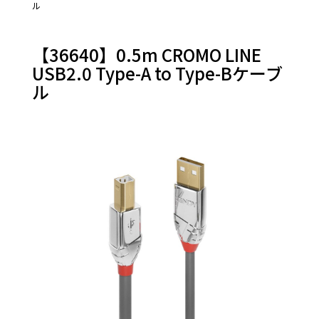
ル
他
【36640】0.5m CROMO LINE
USB2.0 Type-A to Type-Bケーブ
ル