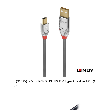
【36635】7.5m CROMO LINE USB2.0 Type-A to Mini-Bケーブ
ル