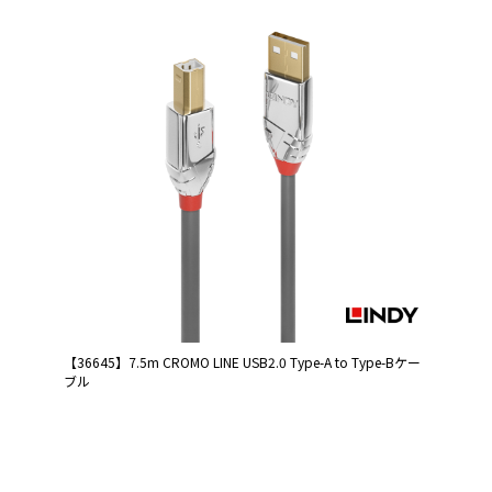
【36645】7.5m CROMO LINE USB2.0 Type-A to Type-Bケー
ブル