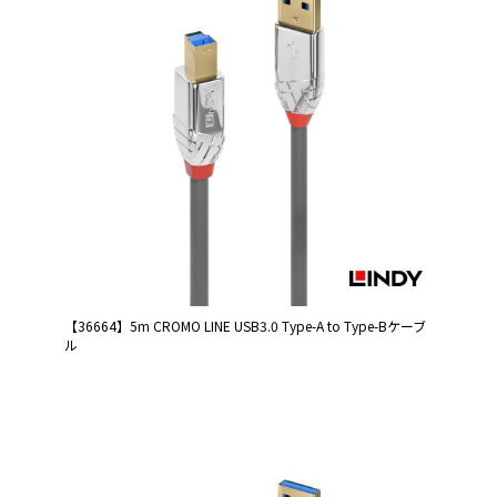
【36664】5m CROMO LINE USB3.0 Type-A to Type-Bケーブ
ル