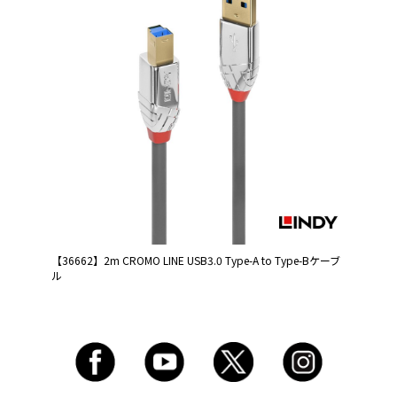
【36662】2m CROMO LINE USB3.0 Type-A to Type-Bケーブ
ル