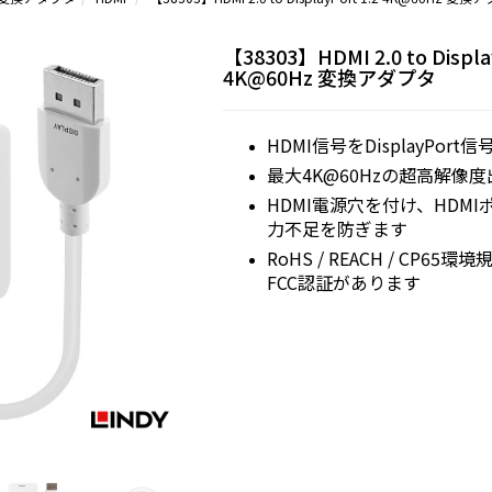
【38303】HDMI 2.0 to Displa
4K@60Hz 変換アダプタ
HDMI信号をDisplayPor
最大4K@60Hzの超高解像
HDMI電源穴を付け、HDM
力不足を防ぎます
RoHS / REACH / CP65
FCC認証があります