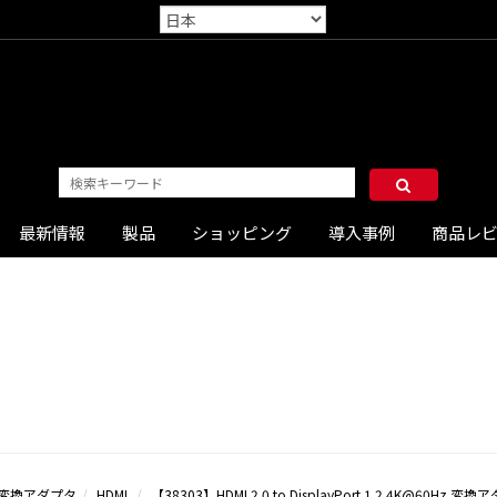
最新情報
製品
ショッピング
導入事例
商品レ
変換アダプタ
HDMI
【38303】HDMI 2.0 to DisplayPort 1.2 4K@60Hz 変