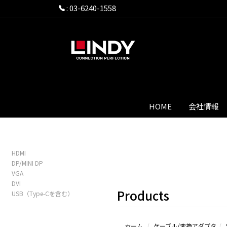
:
03-6240-1558
HOME
会社情報
HDMI
DP/MINI DP
VGA
DVI
Products
USB（Type-Cを含む）
ホーム
ケーブル/変換アダプタ