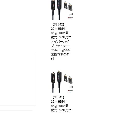
【38542】
20m HDMI
8K@60Hz 着
脱式 LSZH光フ
ァイバーハイ
ブリッドケー
ブル、Type-A
変換コネクタ
付
【38541】
15m HDMI
8K@60Hz 着
脱式 LSZH光フ