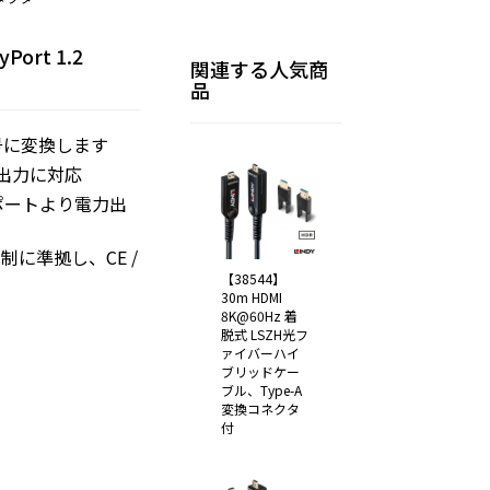
yPort 1.2
関連する人気商
品
t信号に変換します
度出力に対応
Iポートより電力出
環境規制に準拠し、CE /
【38544】
30m HDMI
8K@60Hz 着
脱式 LSZH光フ
ァイバーハイ
ブリッドケー
ブル、Type-A
変換コネクタ
付