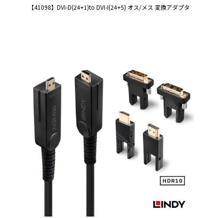
【41098】DVI-D(24+1)to DVI-I(24+5) オス/メス 変換アダプタ