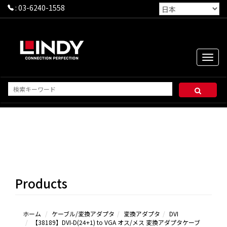
:
03-6240-1558
Toggle
naviga
HDMI
DP/MINI DP
VGA
DVI
Products
USB（Type-
Cを含む）
ホーム
ケーブル/変換アダプタ
変換アダプタ
DVI
【38189】DVI-D(24+1) to VGA オス/メス 変換アダプタケーブ