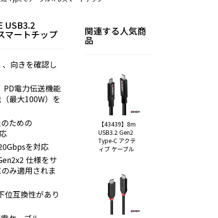
 USB3.2
関連する人気商
PDスマートチップ
品
なく、向きを確認し
、PD電力伝送機能
（最大100W）を
送のための
【43439】8m
対応
USB3.2 Gen2
Type-C アクテ
x2 20Gbpsを対応
ィブ ケーブル
Gen2x2 仕様をサ
にのみ適用されま
 1.1との下位互換性があり