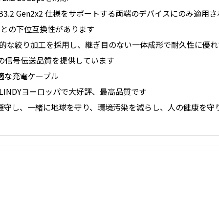
USB3.2 Gen2x2 仕様をサポートする両端のデバイスにのみ適用
.0 / 1.1との下位互換性があります
標準的な絞り加工を採用し、継ぎ目のない一体成形で耐久性に優
の信号伝送品質を提供しています
hに最適な充電ケーブル
LINDYヨーロッパで大好評、最高品質です
制を遵守し、一緒に地球を守り、環境汚染を減らし、人の健康を守