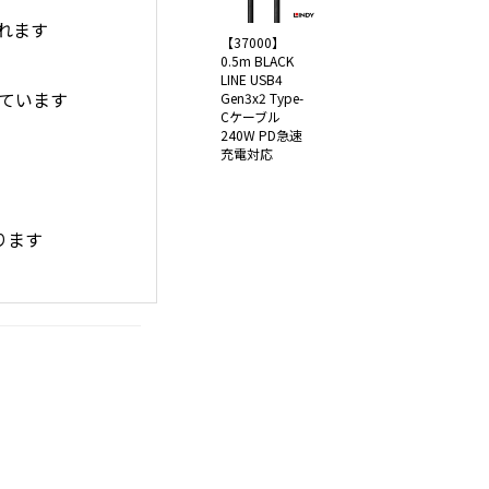
されます
【37000】
0.5m BLACK
LINE USB4
れています
Gen3x2 Type-
Cケーブル
240W PD急速
充電対応
ります