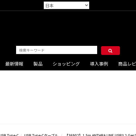
最新情報
製品
ショッピング
導入事例
商品レ
USB Type-C
USB Type-Cケーブル
【36902】1.5m ANTHRA LINE USB3.2