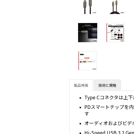
製品特長
技術と規格
Type Cコネクタは
PDスマートチップを内
す
オーディオおよびビデオ伝
Hi-Speed USB 3.2 G