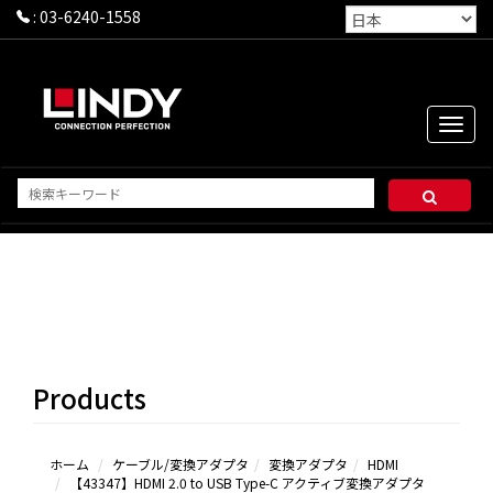
:
03-6240-1558
Toggle
naviga
HDMI
DP/MINI DP
VGA
DVI
Products
USB（Type-
Cを含む）
ホーム
ケーブル/変換アダプタ
変換アダプタ
HDMI
【43347】HDMI 2.0 to USB Type-C アクティブ変換アダプタ