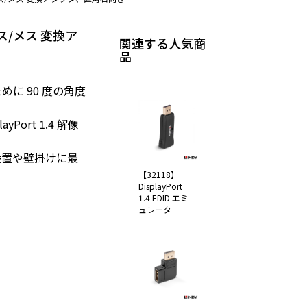
4 オス/メス 変換ア
関連する人気商
品
に 90 度の角度
layPort 1.4 解像
設置や壁掛けに最
【32118】
DisplayPort
1.4 EDID エミ
ュレータ