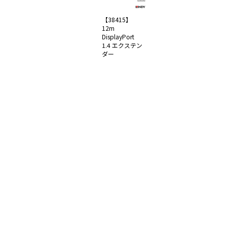
【38415】
12m
DisplayPort
1.4 エクステン
ダー