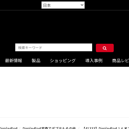
最新情報
製品
ショッピング
導入事例
商品レ
DisplayPort
DisplayPort変換アダプタ＆その他
【41333】DisplayPort 