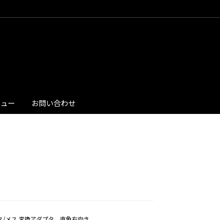
ビュー
お問い合わせ
1.4 オス/メス 変換アダプタ、直角右向き