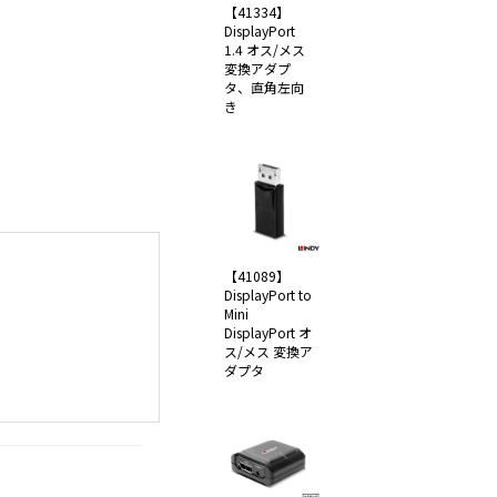
【41334】
DisplayPort
1.4 オス/メス
変換アダプ
タ、直角左向
き
【41089】
DisplayPort to
Mini
DisplayPort オ
ス/メス 変換ア
ダプタ