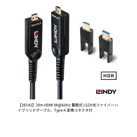
【38542】20m HDMI 8K@60Hz 着脱式 LSZH光ファイバーハ
イブリッドケーブル、Type-A 変換コネクタ付