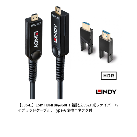
【38541】15m HDMI 8K@60Hz 着脱式 LSZH光ファイバーハ
イブリッドケーブル、Type-A 変換コネクタ付