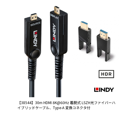
【38544】30m HDMI 8K@60Hz 着脱式 LSZH光ファイバーハ
イブリッドケーブル、Type-A 変換コネクタ付