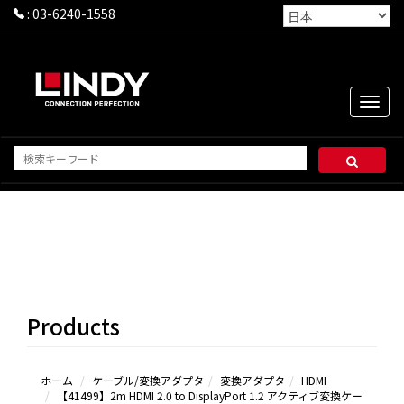
:
03-6240-1558
Toggle
naviga
HDMI
DP/MINI DP
VGA
DVI
Products
USB（Type-
Cを含む）
ホーム
ケーブル/変換アダプタ
変換アダプタ
HDMI
【41499】2m HDMI 2.0 to DisplayPort 1.2 アクティブ変換ケー