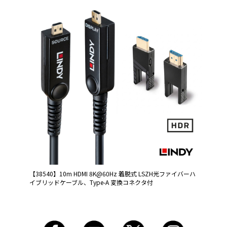
【38540】10m HDMI 8K@60Hz 着脱式 LSZH光ファイバーハ
イブリッドケーブル、Type-A 変換コネクタ付