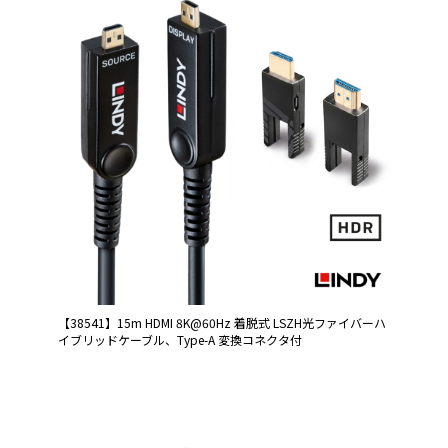
【38541】15m HDMI 8K@60Hz 着脱式 LSZH光ファイバーハ
イブリッドケーブル、Type-A 変換コネクタ付