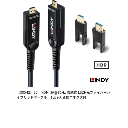
【38542】20m HDMI 8K@60Hz 着脱式 LSZH光ファイバーハ
イブリッドケーブル、Type-A 変換コネクタ付