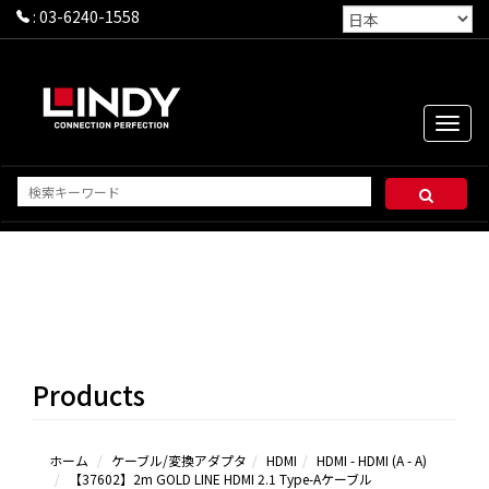
:
03-6240-1558
Toggle
naviga
HDMI
- HDMI
(A - A)
HDMI
Products
- Mini
HDMI (A
- C)
HDMI
ホーム
ケーブル/変換アダプタ
HDMI
HDMI - HDMI (A - A)
【37602】2m GOLD LINE HDMI 2.1 Type-Aケーブル
- Micro