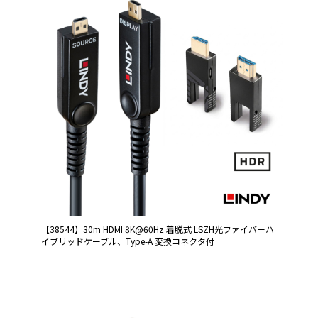
【38544】30m HDMI 8K@60Hz 着脱式 LSZH光ファイバーハ
イブリッドケーブル、Type-A 変換コネクタ付