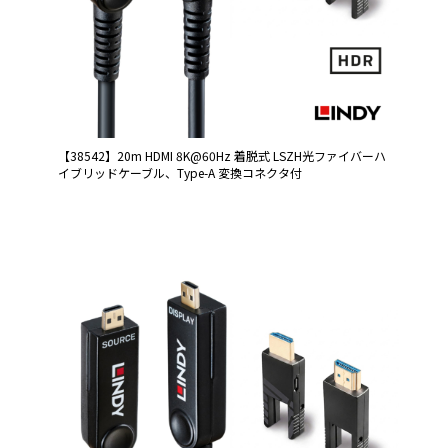
【38542】20m HDMI 8K@60Hz 着脱式 LSZH光ファイバーハ
イブリッドケーブル、Type-A 変換コネクタ付