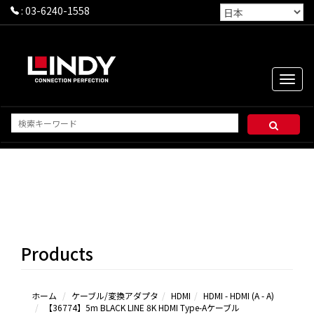
:
03-6240-1558
Toggle
naviga
HDMI
- HDMI
(A - A)
HDMI
Products
- Mini
HDMI (A
- C)
HDMI
ホーム
ケーブル/変換アダプタ
HDMI
HDMI - HDMI (A - A)
【36774】5m BLACK LINE 8K HDMI Type-Aケーブル
- Micro