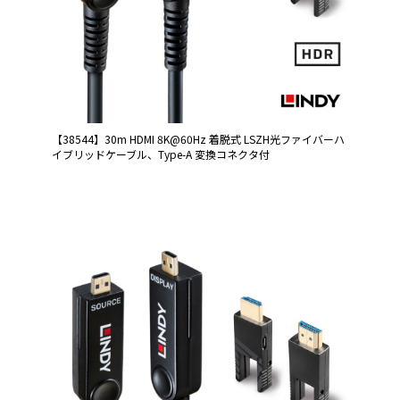
【38544】30m HDMI 8K@60Hz 着脱式 LSZH光ファイバーハ
イブリッドケーブル、Type-A 変換コネクタ付