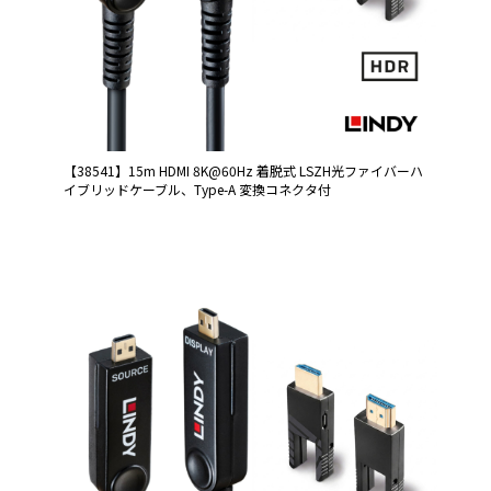
【38541】15m HDMI 8K@60Hz 着脱式 LSZH光ファイバーハ
イブリッドケーブル、Type-A 変換コネクタ付