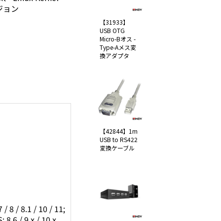
ジョン
【31933】
USB OTG
Micro-Bオス -
Type-Aメス変
換アダプタ
【42844】1m
USB to RS422
変換ケーブル
 8.1 / 10 / 11;
8.6 / 9.x / 10.x、