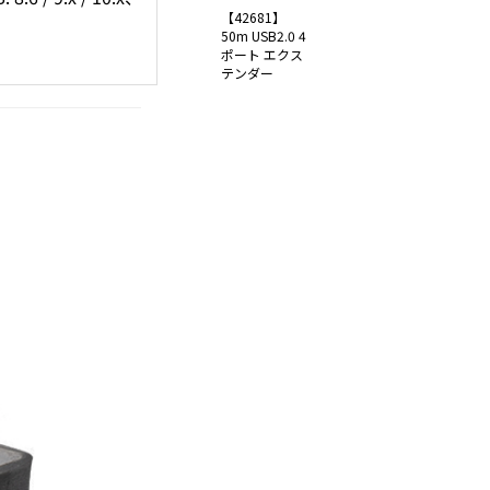
【42681】
50m USB2.0 4
ポート エクス
テンダー