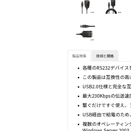
製品特長
技術と規格
各種のRS232デバイ
この製品は互換性の高いイ
USB2.0仕様と完全
最大230Kbpsの伝送
繋ぐだけですぐ使え、
USB経由で給電のた
複数のオペレーティング システムに対
Windows Server 2003 /