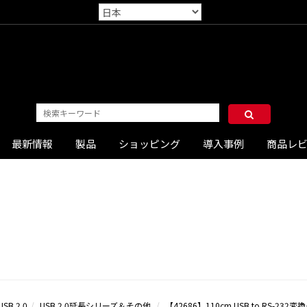
最新情報
製品
ショッピング
導入事例
商品レ
USB 2.0
USB 2.0延長シリーズ＆その他
【42686】110cm USB to RS-232