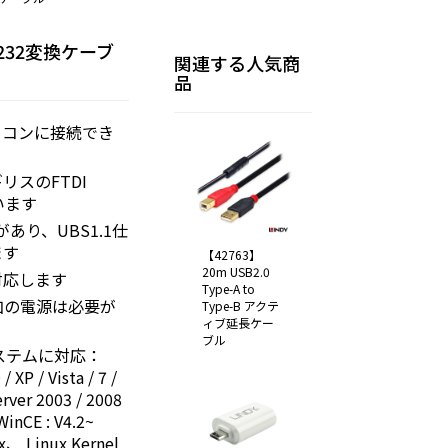
S-232変換ケーブ
関連する人気商
品
ソコンに接続でき
スのFTDI
います
あり、UBS1.1仕
ます
【42763】
20m USB2.0
対応します
Type-A to
加の電源は必要が
Type-B アクテ
ィブ延長ケー
ブル
ステムに対応：
 XP / Vista / 7 /
erver 2003 / 2008
inCE : V4.2~
.x、 Linux Kernel