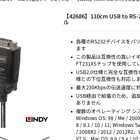
【42686】110cm USB to R
ル
各種のRS232デバイスをパ
ます
この製品は互換性の高いイギリ
FT231XSチップを使用して
USB2.0仕様と完全な互換性が
様との下位互換性も対応し
最大230Kbpsの伝送速度に
USB経由で給電のため、追
ありません
複数のオペレーティング シ
Windows OS: 98 / Me / 2000 /
8 / 8.1 / 10 / 11; Windows S
/ 2008R2 / 2012 / 2012R2、W
V7.0、Mac OS: 8.6 / 9.x / 10