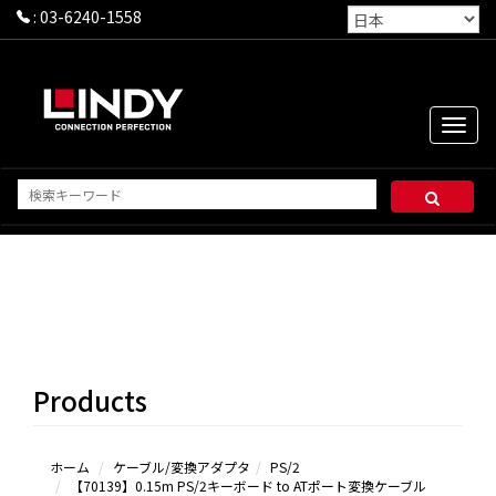
:
03-6240-1558
Toggle
naviga
HDMI
DisplayPort
DVI
USB Type-C
Products
USB
3.2/3.1/3.0
USB 2.0
Apple
ホーム
ケーブル/変換アダプタ
PS/2
【70139】0.15m PS/2キーボード to ATポート変換ケーブル
Lightning