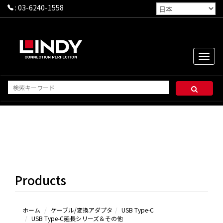
:
03-6240-1558
Toggle
naviga
USB
Type-C
ケーブ
ル
Products
USB
Type-C
変換ア
ダプタ
ホーム
ケーブル/変換アダプタ
USB Type-C
USB Type-C延長シリーズ＆その他
USB