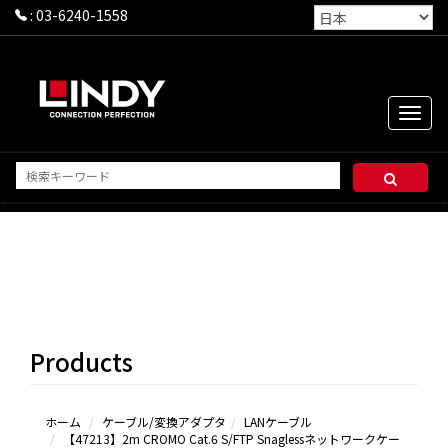
:
03-6240-1558
Toggle
naviga
HDMI
DisplayPort
DVI
USB Type-C
Products
USB
3.2/3.1/3.0
USB 2.0
Apple
ホーム
ケーブル/変換アダプタ
LANケーブル
【47213】2m CROMO Cat.6 S/FTP Snaglessネットワークケー
Lightning