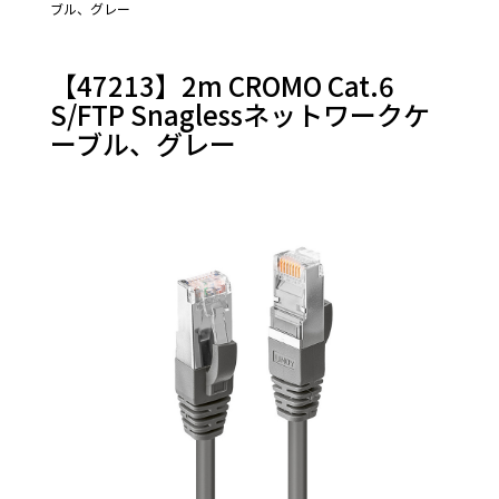
ブル、グレー
Thunderbolt
オーディオケ
ーブル＆その
【47213】2m CROMO Cat.6
他
PS/2
S/FTP Snaglessネットワークケ
RS-232
ーブル、グレー
LANケーブル
変換アダプ
タ