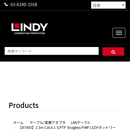
:
03-6240-1558
Toggle
naviga
HDMI
DisplayPort
DVI
USB Type-C
Products
USB
3.2/3.1/3.0
USB 2.0
Apple
ホーム
ケーブル/変換アダプタ
LANケーブル
【47443】1.5m Cat.8.1 S/FTP Snagless PiMF LSZHネットワー
Lightning