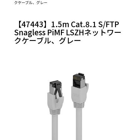
クケーブル、グレー
Thunderbolt
オーディオケ
ーブル＆その
【47443】1.5m Cat.8.1 S/FTP
他
PS/2
Snagless PiMF LSZHネットワー
RS-232
クケーブル、グレー
LANケーブル
変換アダプ
タ