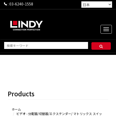
:
03-6240-1558
Toggle
naviga
HDMI
DisplayPort
DVI
VGA
Products
KVM
USB/TYPE-
C
ホーム
ビデオ - 分配器/切替器/エクステンダー/ マトリックス スイッ