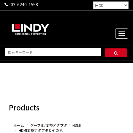
:
03-6240-1558
Toggle
naviga
HDMI
- HDMI
(A - A)
HDMI
Products
- Mini
HDMI (A
- C)
HDMI
ホーム
ケーブル/変換アダプタ
HDMI
HDMI変換アダプタ＆その他
- Micro