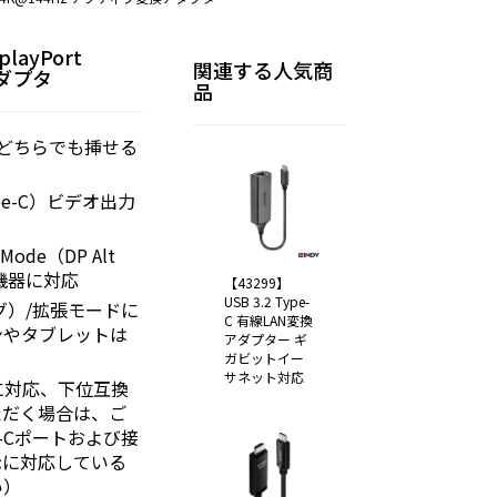
playPort
関連する人気商
アダプタ
品
表裏どちらでも挿せる
ype-C）ビデオ出力
e Mode（DP Alt
C機器に対応
【43299】
USB 3.2 Type-
グ）/拡張モードに
C 有線LAN変換
ンやタブレットは
アダプター ギ
ガビットイー
サネット対応
度に対応、下位互換
ただく場合は、ご
e-Cポートおよび接
示に対応している
い）