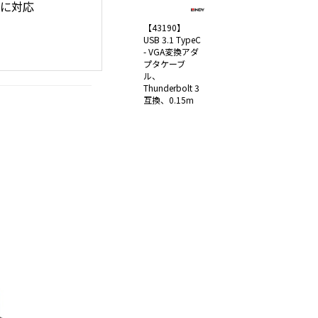
機器に対応
【43190】
USB 3.1 TypeC
- VGA変換アダ
プタケーブ
ル、
Thunderbolt 3
互換、0.15m