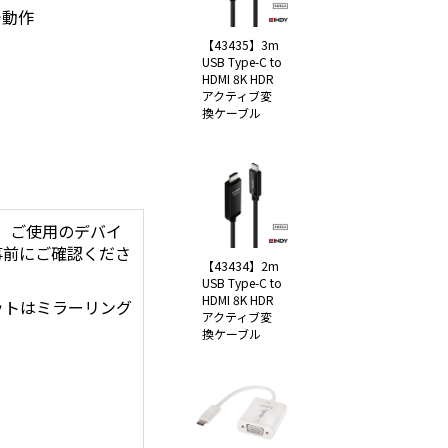
で動作
【43435】3m
USB Type-C to
HDMI 8K HDR
アクティブ変
換ケーブル
は、ご使用のデバイ
を事前にご確認くださ
【43434】2m
USB Type-C to
HDMI 8K HDR
ットはミラーリング
アクティブ変
換ケーブル