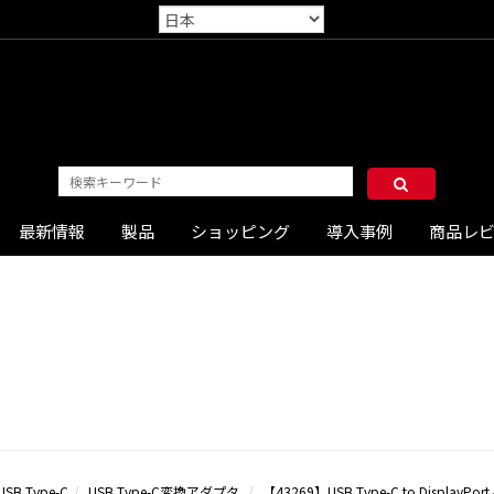
最新情報
製品
ショッピング
導入事例
商品レ
USB Type-C
USB Type-C変換アダプタ
【43269】USB Type-C to Displa