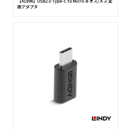
【41896】USB2.0 Type-C to Micro-B オス/メス 変
換アダプタ