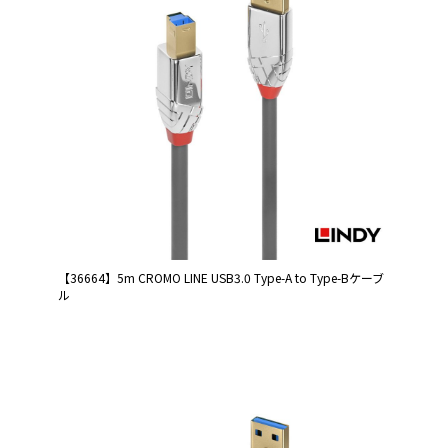
【36664】5m CROMO LINE USB3.0 Type-A to Type-Bケーブ
ル