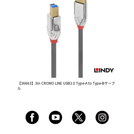
【36663】3m CROMO LINE USB3.0 Type-A to Type-Bケーブ
ル