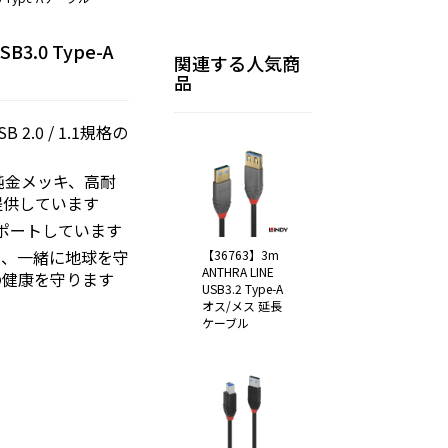
B3.0 Type-A
関連する人気商
品
2.0 / 1.1規格の
 純金メッキ、高耐
提供しています
サポートしています
し、一緒に地球を守
【36763】3m
ANTHRA LINE
の健康を守ります
USB3.2 Type-A
オス/メス 延長
ケーブル