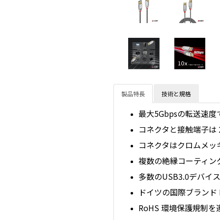
製品特長
技術と規格
最大5Gbpsの転送速度で
コネクタと接触端子は 
コネクタはクロムメッ
複数の絶縁コーティン
多数のUSB3.0デバ
ドイツの国際ブランド 
RoHS 環境保護規