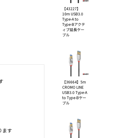
【43227】
10m USB3.0
Type-A to
Type-Bアクテ
ィブ延長ケー
ブル
す
【36664】5m
CROMO LINE
USB3.0 Type-A
to Type-Bケー
ブル
ります