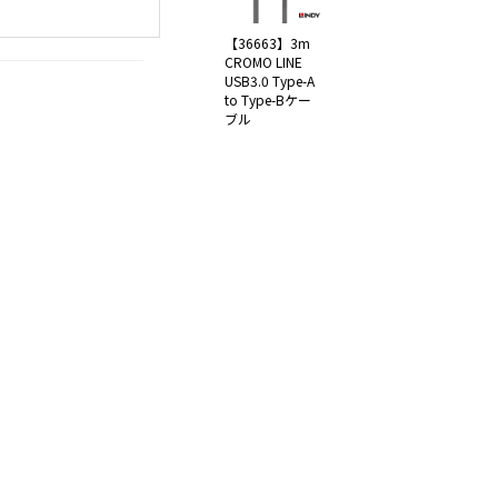
【36663】3m
CROMO LINE
USB3.0 Type-A
to Type-Bケー
ブル