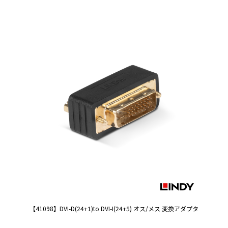
【41098】DVI-D(24+1)to DVI-I(24+5) オス/メス 変換アダプタ