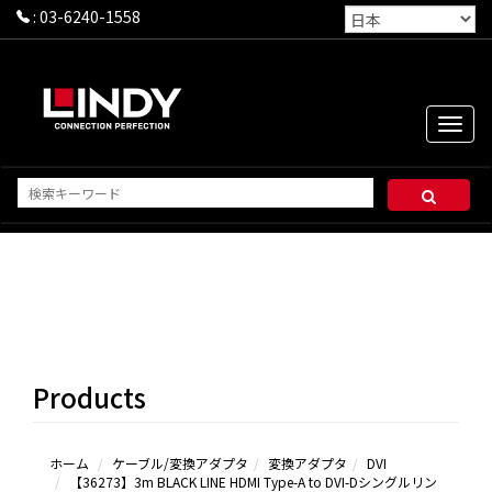
:
03-6240-1558
Toggle
naviga
HDMI
DP/MINI DP
VGA
DVI
Products
USB（Type-
Cを含む）
ホーム
ケーブル/変換アダプタ
変換アダプタ
DVI
【36273】3m BLACK LINE HDMI Type-A to DVI-Dシングルリン