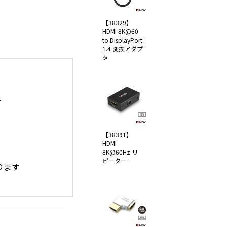
【38329】
HDMI 8K@60
to DisplayPort
1.4 変換アダプ
タ
す
【38391】
HDMI
8K@60Hz リ
ピーター
ります