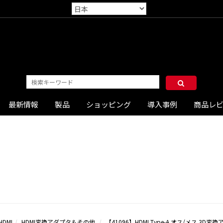
最新情報
製品
ショッピング
導入事例
商品レ
HDMI
HDMI変換アダプタ＆その他
【41096】HDMI Type-A オス/メス 3D変