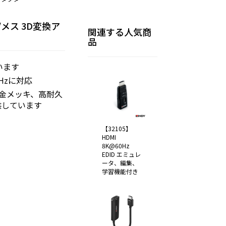
ス/メス 3D変換ア
関連する人気商
品
います
0Hzに対応
純金メッキ、高耐久
供しています
【32105】
HDMI
8K@60Hz
EDID エミュレ
ータ、編集、
学習機能付き