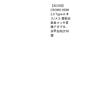
【41508】
CROMO HDMI
2.0 Type-A オ
ス/メス 亜鉛合
金金メッキ変
換アダプタ、
水平左向き90
度