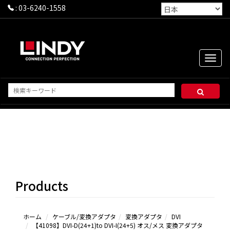
:
03-6240-1558
Toggle
naviga
HDMI
DP/MINI DP
VGA
DVI
Products
USB（Type-
Cを含む）
ホーム
ケーブル/変換アダプタ
変換アダプタ
DVI
【41098】DVI-D(24+1)to DVI-I(24+5) オス/メス 変換アダプタ