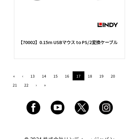
【70002】0.15m USBマウス to PS/2変換ケーブル
«
‹
13
14
15
16
17
18
19
20
21
22
›
»