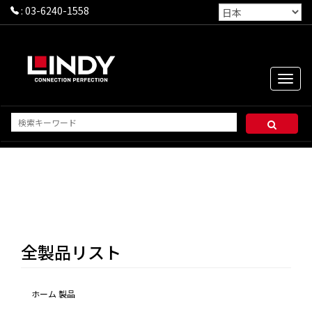
:
03-6240-1558
Toggle
naviga
全製品リスト
ホーム
製品