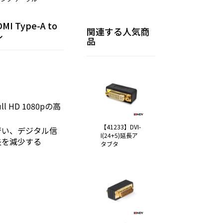
MI Type-A to
関連する人気商
ル
品
ll HD 1080pの高
【41233】DVI-
行い、デジタル信
I(24+5)延長ア
失を減少する
タブタ