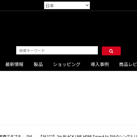
最新情報
製品
ショッピング
導入事例
商品レ
変換アダプタ
DVI
【36272】2m BLACK LINE HDMI Type-A to DVI-Dシ