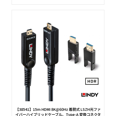
【38541】15m HDMI 8K@60Hz 着脱式 LSZH光ファ
イバーハイブリッドケーブル、Type-A 変換コネクタ